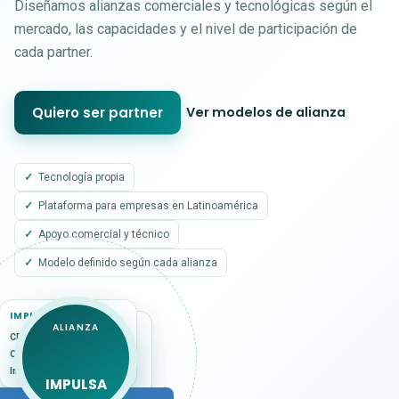
Diseñamos alianzas comerciales y tecnológicas según el
mercado, las capacidades y el nivel de participación de
cada partner.
Quiero ser partner
Ver modelos de alianza
Tecnología propia
Plataforma para empresas en Latinoamérica
Apoyo comercial y técnico
Modelo definido según cada alianza
IMPULSA SUITE
ALIANZA
CAPACIDADES DEL
CRM · SAC
PARTNER
Complementos ·
Consultoría · ERP
Integraciones
Tecnología · Servicios
IMPULSA