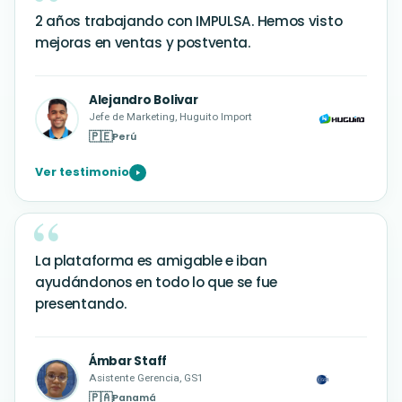
2 años trabajando con IMPULSA. Hemos visto
mejoras en ventas y postventa.
Alejandro Bolivar
Jefe de Marketing, Huguito Import
🇵🇪
Perú
Ver testimonio
La plataforma es amigable e iban
ayudándonos en todo lo que se fue
presentando.
Ámbar Staff
Asistente Gerencia, GS1
🇵🇦
Panamá