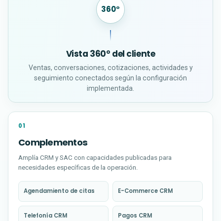
360°
Vista 360° del cliente
Ventas, conversaciones, cotizaciones, actividades y
seguimiento conectados según la configuración
implementada.
01
Complementos
Amplía CRM y SAC con capacidades publicadas para
necesidades específicas de la operación.
Agendamiento de citas
E-Commerce CRM
(abre en una nueva pestaña)
(abre en una nueva pestaña)
Telefonía CRM
Pagos CRM
(abre en una nueva pestaña)
(abre en una nueva pestaña)