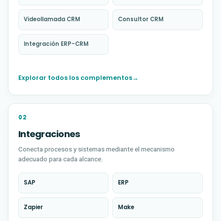
Videollamada CRM
Consultor CRM
(abre en una nueva pestaña)
(abre en una nueva pestaña)
Integración ERP-CRM
(abre en una nueva pestaña)
Explorar todos los complementos
→
(abre en una nueva pestaña)
02
Integraciones
Conecta procesos y sistemas mediante el mecanismo
adecuado para cada alcance.
SAP
ERP
(abre en una nueva pestaña)
(abre en una nueva pestaña)
Zapier
Make
(abre en una nueva pestaña)
(abre en una nueva pestaña)