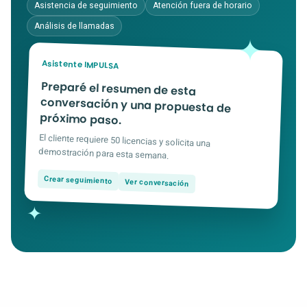
Asistencia de seguimiento
Atención fuera de horario
Análisis de llamadas
✦
Asistente IMPULSA
Preparé el resumen de esta
conversación y una propuesta de
próximo paso.
El cliente requiere 50 licencias y solicita una
demostración para esta semana.
Crear seguimiento
Ver conversación
✦