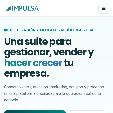
DIGITALIZACIÓN Y AUTOMATIZACIÓN COMERCIAL
Una suite para
PRODUCTOS PRINCIPALES
gestionar, vender y
IMPULSA CRM
Fuerza de ventas, clientes y cotizaciones
hacer crecer
tu
IMPULSA SAC
UTILIDADES
empresa.
Conversaciones por WhatsApp e inteligencia artificial
Academia
↗
Tutoriales y guías para utilizar IMPULSA
SERVICIO Y EXTENSIÓN
Conecta ventas, atención, marketing, equipos y procesos
Blog Ventas
Metodología IMPULSA
↗
en una plataforma diseñada para la operación real de tu
Estrategias de ventas, CRM y gestión comercial
Implementación, adopción y acompañamiento
negocio.
Herramientas Gratis
Complementos
↗
Herramientas gratuitas para gestionar y vender
Capacidades e integraciones para ampliar la Suite