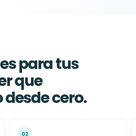
s para tus
ner que
o desde cero.
02