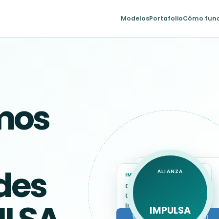
Modelos
Portafolio
Cómo fun
mos
des
CAPACIDADES DEL
ALIANZA
IMPULSA SUITE
PARTNER
CRM · SAC
Consultoría · ERP
Complementos ·
Tecnología · Servicios
Integraciones
IMPULSA
Valor compartido para el